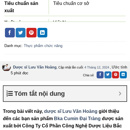
Tiêu chuẩn sản
Tiêu chuẩn cơ sở
xuất
Xuất xứ
Việt Nam
Quy cách đóng gói
Hộp 60 viên
Danh mục:
Thực phẩm chức năng
Hạn sử dụng
36 tháng
Dược sĩ Lưu Văn Hoàng
Ước tính
, Cập nhật lần cuối:
4 Tháng 12, 2024
,
5 phút đọc
Chia sẻ
Tóm tắt nội dung
Trong bài viết này,
dược sĩ Lưu Văn Hoàng
giới thiệu
đến các bạn sản phẩm
Bka Cumin Đại Tràng
được sản
xuất bởi Công Ty Cổ Phần Công Nghệ Dược Liệu Bắc