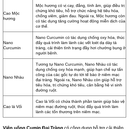
Mộc hương có vị cay, đắng, tính âm, giúp điều trị
chứng khó tiêu, hỗ trợ chức năng hệ tiêu hóa,
Cao Mộc
chống viêm, giảm đau. Ngoài ra, Mộc hương còn
hương
có tác dụng tăng cường hoạt động miễn dịch của
cơ thể.
Nano Curcumin có tác dụng chống oxy hóa, thúc
Nano
đẩy quá trình làm lành các vết loét dạ dày tá
Curcumin
tràng, cải thiện tình trạng đầy hơi chướng bụng ở
người bệnh.
Tương tự Nano Curcumin, Nano Nhàu có tác
dụng chống oxy hóa mạnh, giúp hạn chế sự tấn
công của các gốc tự do tới tế bào ở niêm mạc
Nano Nhàu
đại tràng. Ngoài ra, Nano Nhàu còn giúp hỗ trợ
tiêu hóa, trị chứng khó tiêu, cân bằng hệ vi sinh
đường ruột.
Cao lá Vối có chứa thành phần tanin giúp bảo vệ
Cao lá Vối
niêm mạc đường ruột, thúc đẩy quá trình làm
lành các tổn thương trên niêm mạc.
Viên uống Cumin Đại Tràng
có công dụng hỗ trợ cải thiện