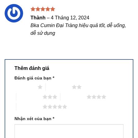
Được xếp
Thành
–
4 Tháng 12, 2024
hạng
5
5
Bka Cumin Đại Tràng hiệu quả tốt, dễ uống,
sao
dễ sử dụng
Thêm đánh giá
Đánh giá của bạn
*
1 trên 5 sao
2 trên 5 sao
3 trên 5 sao
4 trên 5 sao
5 trên 5 sao
Nhận xét của bạn
*