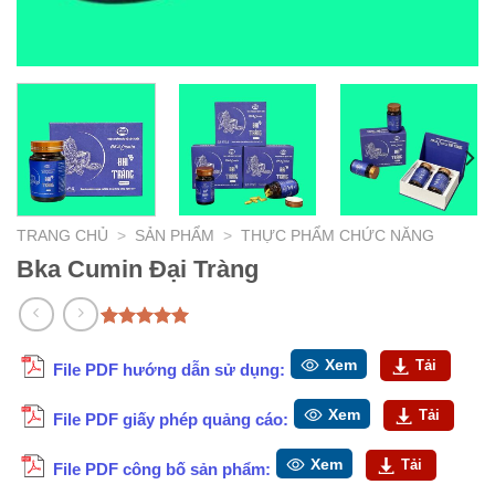
TRANG CHỦ
>
SẢN PHẨM
>
THỰC PHẨM CHỨC NĂNG
Bka Cumin Đại Tràng
5.00
1
trên 5
dựa trên
Xem
Tải
File PDF hướng dẫn sử dụng:
đánh giá
Xem
Tải
File PDF giấy phép quảng cáo:
Xem
Tải
File PDF công bố sản phẩm: