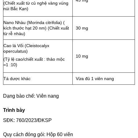
45 mg
(Chiết xuất từ củ nghệ vàng vùng
núi Bắc Kạn)
Nano Nhàu (Morinda citrifolia) (
kích thước hạt 20 nm) (Chiết xuất
30 mg
từ rễ nhàu)
Cao lá Vối (Cleistocalyx
operculatus)
10 mg
(Tỷ lệ cao/chiết xuất : thảo mộc
=1 :10)
Tá dược khác
Vừa đủ 1 viên nang
Dạng bào chế: Viên nang
Trình bày
SĐK: 760/2023/ĐKSP
Quy cách đóng gói: Hộp 60 viên