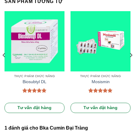
SẢN PHẨM TƯƠNG TỰ
THỰC PHẨM CHỨC NĂNG
THỰC PHẨM CHỨC NĂNG
Biosubtyl DL
Mosismin
Được xếp
Được xếp
hạng
5.00
hạng
5.00
5 sao
5 sao
Tư vấn đặt hàng
Tư vấn đặt hàng
1 đánh giá cho
Bka Cumin Đại Tràng