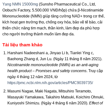
Yang NMN 15000mg
(Sunsho Pharmaceutical Co., Ltd,
Oobuchi Factory, 5.500.000 VNĐ/hộp) chứa β-Nicotinamide
Mononucleotide (NMN) giúp tăng cường NAD+ trong cơ thể,
kích hoạt gen trường thọ, chống oxy hóa, bảo vệ tế bào, cải
thiện chức năng tim mạch, thần kinh, làm đẹp da phù hợp
cho người trưởng thành muốn làm đẹp da.
Tài liệu tham khảo
Harshani Nadeeshani a, Jinyao Li b, Tianlei Ying c,
Baohong Zhang d, Jun Lu. (Ngày 11 tháng 8 năm 2021).
Nicotinamide mononucleotide (NMN) as an anti-aging
health product – Promises and safety concerns
. Truy cập
ngày 4 tháng 12 năm 2024, từ
https://pmc.ncbi.nlm.nih.gov/articles/PMC9039735/
Masumi Nagae, Maki Nagata, Mitsuhiro Teramoto,
Masayuki Yamakawa, Takahiro Matsuki, Koichiro Ohnuki,
Kuniyoshi Shimizu. (Ngày 4 tháng 6 năm 2020).
Effect of