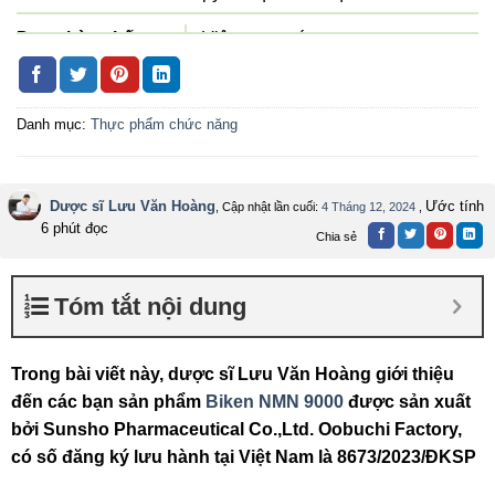
Dạng bào chế
Viên nang cứng
Số đăng ký
8673/2023/ĐKSP
Danh mục:
Thực phẩm chức năng
Công ty sản xuất
Sunsho Pharmaceutical Co.,Ltd.
Oobuchi Factory
Tiêu chuẩn sản
TCCS
Dược sĩ Lưu Văn Hoàng
Ước tính
, Cập nhật lần cuối:
4 Tháng 12, 2024
,
6 phút đọc
xuất
Chia sẻ
Xuất xứ
Nhật Bản
Tóm tắt nội dung
Quy cách đóng gói
Hộp 1 lọ 90 viên
Trong bài viết này, dược sĩ Lưu Văn Hoàng giới thiệu
đến các bạn sản phẩm
Biken NMN 9000
được sản xuất
bởi Sunsho Pharmaceutical Co.,Ltd. Oobuchi Factory,
có số đăng ký lưu hành tại Việt Nam là 8673/2023/ĐKSP