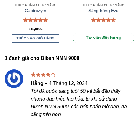
THỰC PHẨM CHỨC NĂNG
THỰC PHẨM CHỨC NĂNG
Gastrozym
Sáng hồng Eva
Được xếp
Được xếp
315,000
₫
hạng
5.00
hạng
5.00
5 sao
5 sao
Tư vấn đặt hàng
THÊM VÀO GIỎ HÀNG
1 đánh giá cho
Biken NMN 9000
Được
Hằng
–
4 Tháng 12, 2024
xếp hạng
Tôi đã bước sang tuổi 50 và bắt đầu thấy
4
5 sao
những dấu hiệu lão hóa, từ khi sử dụng
Biken NMN 9000, các nếp nhăn mờ dần, da
căng mịn hơn