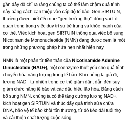
gần đây đã chỉ ra rằng chúng ta có thể làm chậm quá trình
này bằng cách can thiệp vào cấp độ tế bào. Gen SIRTUIN,
thường được biết đến như “gen trường thọ”, đóng vai trò
quan trọng trong việc duy trì sự trẻ trung và khỏe mạnh của
cơ thể. Việc kích hoạt gen SIRTUIN thông qua việc bổ sung
Nicotinamide Mononucleotide (NMN) đang được xem là một
trong những phương pháp hứa hẹn nhất hiện nay.
NMN là một phân tử tiền thân của
Nicotinamide Adenine
Dinucleotide (NAD+),
một coenzyme thiết yếu cho quá trình
chuyển hóa năng lượng trong tế bào. Khi chúng ta già đi,
lượng NAD+ tự nhiên trong cơ thể giảm dần, dẫn đến suy
giảm chức năng tế bào và các dấu hiệu lão hóa. Bằng cách
bổ sung NMN, chúng ta có thể tăng cường lượng NAD+,
kích hoạt gen SIRTUIN và thúc đẩy quá trình sửa chữa
DNA, bảo vệ tế bào khỏi tổn thương, từ đó kéo dài tuổi thọ
và cải thiện chất lượng cuộc sống.