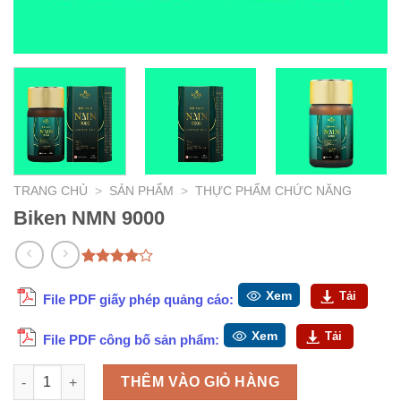
TRANG CHỦ
>
SẢN PHẨM
>
THỰC PHẨM CHỨC NĂNG
Biken NMN 9000
4.00
1
trên
5 dựa
Xem
Tải
File PDF giấy phép quảng cáo:
trên
đánh
giá
Xem
Tải
File PDF công bố sản phẩm:
Biken NMN 9000 số lượng
THÊM VÀO GIỎ HÀNG