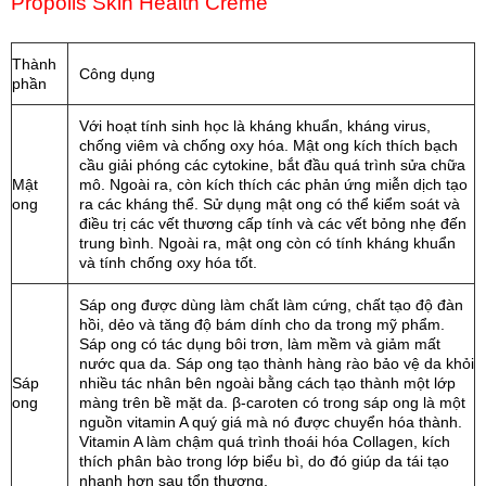
Propolis Skin Health Crème
Thành
Công dụng
phần
Với hoạt tính sinh học là kháng khuẩn, kháng virus,
chống viêm và chống oxy hóa. Mật ong kích thích bạch
cầu giải phóng các cytokine, bắt đầu quá trình sửa chữa
Mật
mô. Ngoài ra, còn kích thích các phản ứng miễn dịch tạo
ong
ra các kháng thể. Sử dụng mật ong có thể kiểm soát và
điều trị các vết thương cấp tính và các vết bỏng nhẹ đến
trung bình. Ngoài ra, mật ong còn có tính kháng khuẩn
và tính chống oxy hóa tốt.
Sáp ong được dùng làm chất làm cứng, chất tạo độ đàn
hồi, dẻo và tăng độ bám dính cho da trong mỹ phẩm.
Sáp ong có tác dụng bôi trơn, làm mềm và giảm mất
nước qua da. Sáp ong tạo thành hàng rào bảo vệ da khỏi
Sáp
nhiều tác nhân bên ngoài bằng cách tạo thành một lớp
ong
màng trên bề mặt da. β-caroten có trong sáp ong là một
nguồn vitamin A quý giá mà nó được chuyển hóa thành.
Vitamin A làm chậm quá trình thoái hóa Collagen, kích
thích phân bào trong lớp biểu bì, do đó giúp da tái tạo
nhanh hơn sau tổn thương.