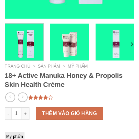
TRANG CHỦ
>
SẢN PHẨM
>
MỸ PHẨM
18+ Active Manuka Honey & Propolis
Skin Health Crème
4.00
1
trên
5 dựa
18+ Active Manuka Honey & Propolis Skin Health Crème số lượ
THÊM VÀO GIỎ HÀNG
trên
đánh
giá
Mỹ phẩm