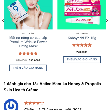
MỸ PHẨM
MỸ PHẨM
Mặt nạ nâng cơ cao cấp
Kobayashi EX 15g
Premium Wrinkle Power
Lifting Mask
Được xếp
220,000
₫
hạng
5.00
5 sao
Được xếp
THÊM VÀO GIỎ HÀNG
Giá
Giá
890,000
₫
390,000
₫
hạng
5.00
gốc
hiện
là:
tại
5 sao
THÊM VÀO GIỎ HÀNG
890,000₫.
là:
390,000₫.
1 đánh giá cho
18+ Active Manuka Honey & Propolis
Skin Health Crème
Được
Châu
–
1 Tháng mười một, 2023