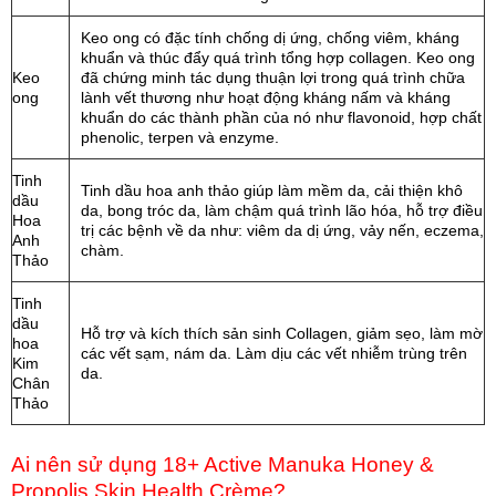
Keo ong có đặc tính chống dị ứng, chống viêm, kháng
khuẩn và thúc đẩy quá trình tổng hợp collagen. Keo ong
Keo
đã chứng minh tác dụng thuận lợi trong quá trình chữa
ong
lành vết thương như hoạt động kháng nấm và kháng
khuẩn do các thành phần của nó như flavonoid, hợp chất
phenolic, terpen và enzyme.
Tinh
Tinh dầu hoa anh thảo giúp làm mềm da, cải thiện khô
dầu
da, bong tróc da, làm chậm quá trình lão hóa, hỗ trợ điều
Hoa
trị các bệnh về da như: viêm da dị ứng, vảy nến, eczema,
Anh
chàm.
Thảo
Tinh
dầu
Hỗ trợ và kích thích sản sinh Collagen, giảm sẹo, làm mờ
hoa
các vết sạm, nám da. Làm dịu các vết nhiễm trùng trên
Kim
da.
Chân
Thảo
Ai nên sử dụng 18+ Active Manuka Honey &
Propolis Skin Health Crème?