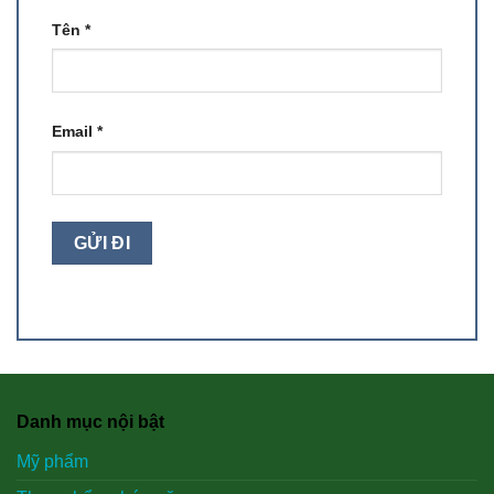
Tên
*
Email
*
Danh mục nội bật
Mỹ phẩm