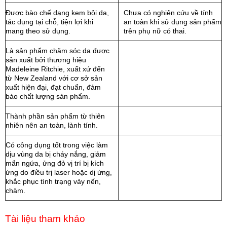
Được bào chế dạng kem bôi da,
Chưa có nghiên cứu về tính
tác dụng tại chỗ, tiện lợi khi
an toàn khi sử dụng sản phẩm
mang theo sử dụng.
trên phụ nữ có thai.
Là sản phẩm chăm sóc da được
sản xuất bởi thương hiệu
Madeleine Ritchie, xuất xứ đến
từ New Zealand với cơ sở sản
xuất hiện đại, đạt chuẩn, đảm
bảo chất lượng sản phẩm.
Thành phần sản phẩm từ thiên
nhiên nên an toàn, lành tính.
Có công dụng tốt trong việc làm
dịu vùng da bị cháy nắng, giảm
mẩn ngứa, ửng đỏ vị trí bị kích
ứng do điều trị laser hoặc dị ứng,
khắc phục tình trạng vảy nến,
chàm.
Tài liệu tham khảo