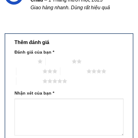
xếp hạng
Giao hàng nhanh. Dùng rất hiệu quả
4
5 sao
Thêm đánh giá
Đánh giá của bạn
*
1 trên 5 sao
2 trên 5 sao
3 trên 5 sao
4 trên 5 sao
5 trên 5 sao
Nhận xét của bạn
*